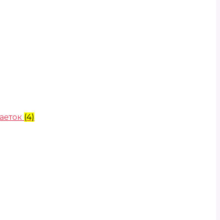
аеток
(4)