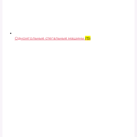
Одноигольные стегальные машины
(15)