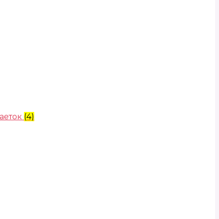
аеток
(4)