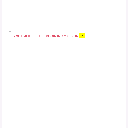
Одноигольные стегальные машины
(15)