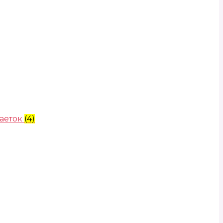
аеток
(4)