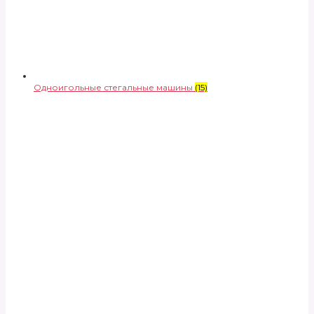
Одноигольные стегальные машины
(15)