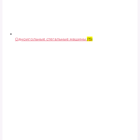
Одноигольные стегальные машины
(15)