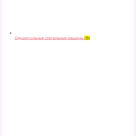
Одноигольные стегальные машины
(15)