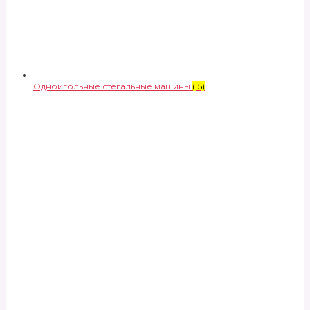
Одноигольные стегальные машины
(15)