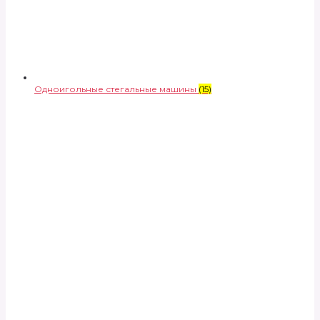
Одноигольные стегальные машины
(15)