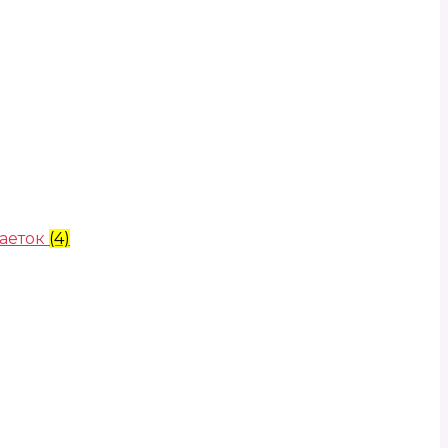
аеток
(4)