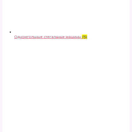
Одноигольные стегальные машины
(15)