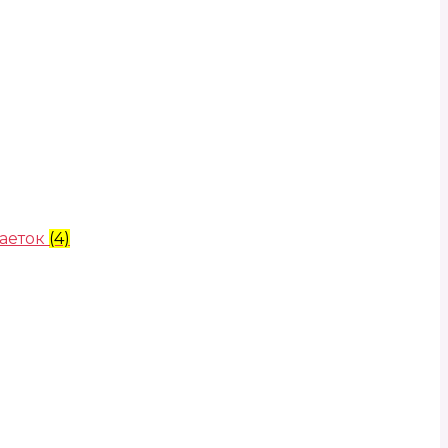
аеток
(4)