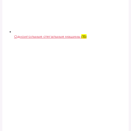
Одноигольные стегальные машины
(15)