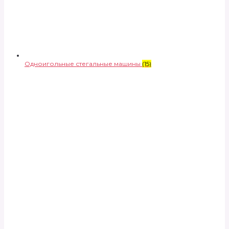
Одноигольные стегальные машины
(15)