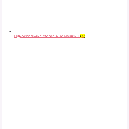
Одноигольные стегальные машины
(15)