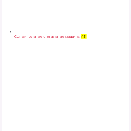
Одноигольные стегальные машины
(15)