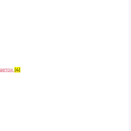
аеток
(4)