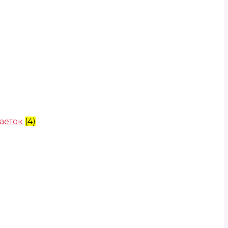
аеток
(4)